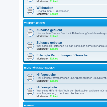
Moderator:
Eckart
Wildtauben
Ringeltauben, Türkentauben,....
Moderator:
Eckart
VERMITTLUNGEN
Zuhause gesucht
Hier suchen Tauben "auch mit Behinderung" ein lebenslange
Moderator:
Eckart
Zuhause geboten
Wer noch ein Plätzchen frei hat, kann dies gerne hier anbiet
Moderator:
Eckart
Erledigte Vermittlungen / Gesuche
Moderator:
Eckart
HILFE FÜR STADTTAUBEN
Hilfsgesuche
Hier können Privatpersonen und Arbeitsgruppen um Unterst
Moderator:
Eckart
Hilfsangebote
Wer seine Hilfe für das Wohl der Stadttauben anbieten möcht
von Jungtauben,... der kann dies hier tun
Moderator:
Eckart
PINWAND