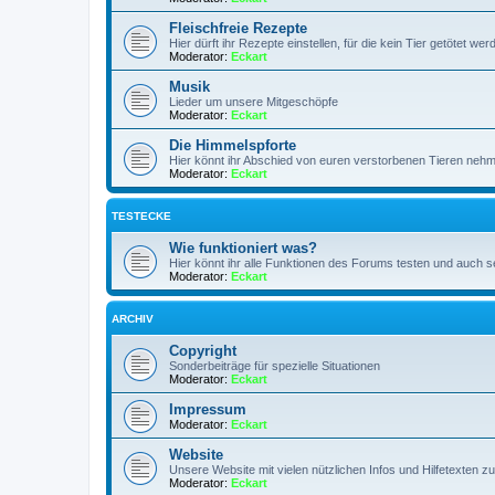
Fleischfreie Rezepte
Hier dürft ihr Rezepte einstellen, für die kein Tier getötet w
Moderator:
Eckart
Musik
Lieder um unsere Mitgeschöpfe
Moderator:
Eckart
Die Himmelspforte
Hier könnt ihr Abschied von euren verstorbenen Tieren neh
Moderator:
Eckart
TESTECKE
Wie funktioniert was?
Hier könnt ihr alle Funktionen des Forums testen und auch s
Moderator:
Eckart
ARCHIV
Copyright
Sonderbeiträge für spezielle Situationen
Moderator:
Eckart
Impressum
Moderator:
Eckart
Website
Unsere Website mit vielen nützlichen Infos und Hilfetexten z
Moderator:
Eckart