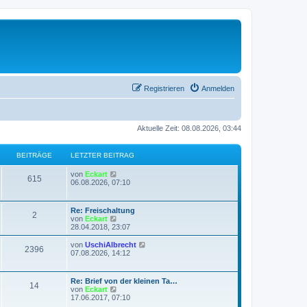
Registrieren
Anmelden
Aktuelle Zeit: 08.08.2026, 03:44
BEITRÄGE
LETZTER BEITRAG
L
N
von
Eckart
B
615
e
e
06.08.2026, 07:10
t
u
e
z
e
t
s
L
Re: Freischaltung
i
B
2
e
t
e
N
von
Eckart
r
e
t
e
28.04.2018, 23:07
t
B
r
e
z
u
e
B
t
e
L
N
von
UschiAlbrecht
i
e
B
2396
r
i
e
s
e
e
07.08.2026, 14:12
t
i
r
t
t
u
r
t
e
ä
t
B
e
z
e
a
r
e
r
t
s
g
L
a
Re: Brief von der kleinen Ta…
i
i
B
B
g
14
r
e
t
e
g
N
von
Eckart
t
e
r
e
t
e
17.06.2017, 07:10
r
i
t
B
r
e
e
ä
z
u