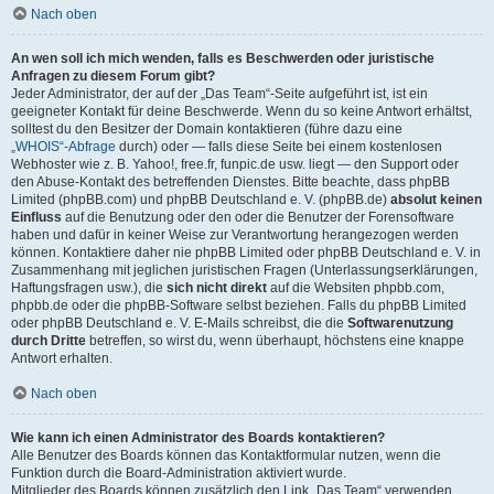
Nach oben
An wen soll ich mich wenden, falls es Beschwerden oder juristische
Anfragen zu diesem Forum gibt?
Jeder Administrator, der auf der „Das Team“-Seite aufgeführt ist, ist ein
geeigneter Kontakt für deine Beschwerde. Wenn du so keine Antwort erhältst,
solltest du den Besitzer der Domain kontaktieren (führe dazu eine
„WHOIS“-Abfrage
durch) oder — falls diese Seite bei einem kostenlosen
Webhoster wie z. B. Yahoo!, free.fr, funpic.de usw. liegt — den Support oder
den Abuse-Kontakt des betreffenden Dienstes. Bitte beachte, dass phpBB
Limited (phpBB.com) und phpBB Deutschland e. V. (phpBB.de)
absolut keinen
Einfluss
auf die Benutzung oder den oder die Benutzer der Forensoftware
haben und dafür in keiner Weise zur Verantwortung herangezogen werden
können. Kontaktiere daher nie phpBB Limited oder phpBB Deutschland e. V. in
Zusammenhang mit jeglichen juristischen Fragen (Unterlassungserklärungen,
Haftungsfragen usw.), die
sich nicht direkt
auf die Websiten phpbb.com,
phpbb.de oder die phpBB-Software selbst beziehen. Falls du phpBB Limited
oder phpBB Deutschland e. V. E-Mails schreibst, die die
Softwarenutzung
durch Dritte
betreffen, so wirst du, wenn überhaupt, höchstens eine knappe
Antwort erhalten.
Nach oben
Wie kann ich einen Administrator des Boards kontaktieren?
Alle Benutzer des Boards können das Kontaktformular nutzen, wenn die
Funktion durch die Board-Administration aktiviert wurde.
Mitglieder des Boards können zusätzlich den Link „Das Team“ verwenden.