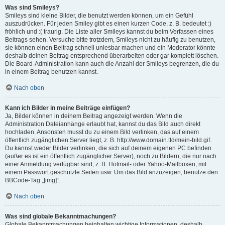
Was sind Smileys?
Smileys sind kleine Bilder, die benutzt werden können, um ein Gefühl
auszudrücken. Für jeden Smiley gibt es einen kurzen Code, z. B. bedeutet :)
fröhlich und :( traurig. Die Liste aller Smileys kannst du beim Verfassen eines
Beitrags sehen. Versuche bitte trotzdem, Smileys nicht zu häufig zu benutzen,
sie können einen Beitrag schnell unlesbar machen und ein Moderator könnte
deshalb deinen Beitrag entsprechend überarbeiten oder gar komplett löschen.
Die Board-Administration kann auch die Anzahl der Smileys begrenzen, die du
in einem Beitrag benutzen kannst.
Nach oben
Kann ich Bilder in meine Beiträge einfügen?
Ja, Bilder können in deinem Beitrag angezeigt werden. Wenn die
Administration Dateianhänge erlaubt hat, kannst du das Bild auch direkt
hochladen. Ansonsten musst du zu einem Bild verlinken, das auf einem
öffentlich zugänglichen Server liegt, z. B. http://www.domain.tld/mein-bild.gif.
Du kannst weder Bilder verlinken, die sich auf deinem eigenen PC befinden
(außer es ist ein öffentlich zugänglicher Server), noch zu Bildern, die nur nach
einer Anmeldung verfügbar sind, z. B. Hotmail- oder Yahoo-Mailboxen, mit
einem Passwort geschützte Seiten usw. Um das Bild anzuzeigen, benutze den
BBCode-Tag „[img]“.
Nach oben
Was sind globale Bekanntmachungen?
Globale Bekanntmachungen beinhalten wichtige Informationen, deshalb