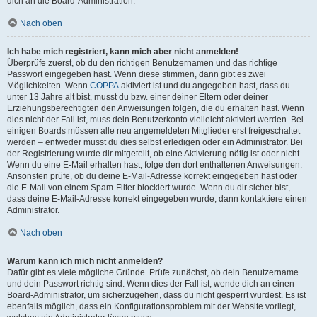
dich an die Board-Administration.
Nach oben
Ich habe mich registriert, kann mich aber nicht anmelden!
Überprüfe zuerst, ob du den richtigen Benutzernamen und das richtige
Passwort eingegeben hast. Wenn diese stimmen, dann gibt es zwei
Möglichkeiten. Wenn
COPPA
aktiviert ist und du angegeben hast, dass du
unter 13 Jahre alt bist, musst du bzw. einer deiner Eltern oder deiner
Erziehungsberechtigten den Anweisungen folgen, die du erhalten hast. Wenn
dies nicht der Fall ist, muss dein Benutzerkonto vielleicht aktiviert werden. Bei
einigen Boards müssen alle neu angemeldeten Mitglieder erst freigeschaltet
werden – entweder musst du dies selbst erledigen oder ein Administrator. Bei
der Registrierung wurde dir mitgeteilt, ob eine Aktivierung nötig ist oder nicht.
Wenn du eine E-Mail erhalten hast, folge den dort enthaltenen Anweisungen.
Ansonsten prüfe, ob du deine E-Mail-Adresse korrekt eingegeben hast oder
die E-Mail von einem Spam-Filter blockiert wurde. Wenn du dir sicher bist,
dass deine E-Mail-Adresse korrekt eingegeben wurde, dann kontaktiere einen
Administrator.
Nach oben
Warum kann ich mich nicht anmelden?
Dafür gibt es viele mögliche Gründe. Prüfe zunächst, ob dein Benutzername
und dein Passwort richtig sind. Wenn dies der Fall ist, wende dich an einen
Board-Administrator, um sicherzugehen, dass du nicht gesperrt wurdest. Es ist
ebenfalls möglich, dass ein Konfigurationsproblem mit der Website vorliegt,