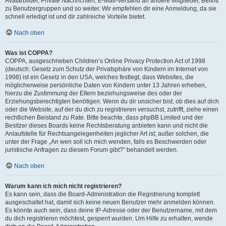
Avatarbilder, Private Nachrichten, E-Mail-Versand an andere Mitglieder, Beitritt
zu Benutzergruppen und so weiter. Wir empfehlen dir eine Anmeldung, da sie
schnell erledigt ist und dir zahlreiche Vorteile bietet.
Nach oben
Was ist COPPA?
COPPA, ausgeschrieben Children’s Online Privacy Protection Act of 1998
(deutsch: Gesetz zum Schutz der Privatsphäre von Kindern im Internet von
1998) ist ein Gesetz in den USA, welches festlegt, dass Websites, die
möglicherweise persönliche Daten von Kindern unter 13 Jahren erheben,
hierzu die Zustimmung der Eltern beziehungsweise des oder der
Erziehungsberechtigten benötigen. Wenn du dir unsicher bist, ob dies auf dich
oder die Website, auf der du dich zu registrieren versuchst, zutrifft, ziehe einen
rechtlichen Beistand zu Rate. Bitte beachte, dass phpBB Limited und der
Besitzer dieses Boards keine Rechtsberatung anbieten kann und nicht die
Anlaufstelle für Rechtsangelegenheiten jeglicher Art ist; außer solchen, die
unter der Frage „An wen soll ich mich wenden, falls es Beschwerden oder
juristische Anfragen zu diesem Forum gibt?“ behandelt werden.
Nach oben
Warum kann ich mich nicht registrieren?
Es kann sein, dass die Board-Administration die Registrierung komplett
ausgeschaltet hat, damit sich keine neuen Benutzer mehr anmelden können.
Es könnte auch sein, dass deine IP-Adresse oder der Benutzername, mit dem
du dich registrieren möchtest, gesperrt wurden. Um Hilfe zu erhalten, wende