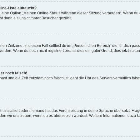
ine-Liste auftaucht?
n eine Option „Meinen Online-Status während dieser Sitzung verbergen“. Wenn du d
st dann als unsichtbarer Besucher gezählt.
en Zeitzone. In diesem Fall solltest du im „Persönlichen Bereich“ die für dich passe
den. Wenn du noch nicht registriert bist, ist dies ein guter Grund, dies jetzt zu tun
mer noch falsch!
t hast und die Zeit trotzdem noch falsch ist, geht die Uhr des Servers vermutlich fal
t installiert oder niemand hat das Forum bislang in deine Sprache übersetzt. Frag
, würden wir uns freuen, wenn du es übersetzen würdest. Weitere Informationen dazu