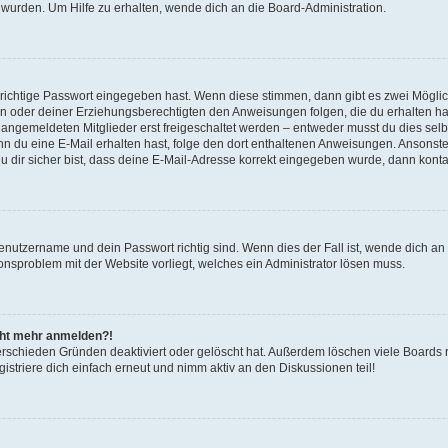
 wurden. Um Hilfe zu erhalten, wende dich an die Board-Administration.
 richtige Passwort eingegeben hast. Wenn diese stimmen, dann gibt es zwei Mögl
tern oder deiner Erziehungsberechtigten den Anweisungen folgen, die du erhalten ha
u angemeldeten Mitglieder erst freigeschaltet werden – entweder musst du dies selbs
. Wenn du eine E-Mail erhalten hast, folge den dort enthaltenen Anweisungen. Ansons
 dir sicher bist, dass deine E-Mail-Adresse korrekt eingegeben wurde, dann kontak
Benutzername und dein Passwort richtig sind. Wenn dies der Fall ist, wende dich a
ionsproblem mit der Website vorliegt, welches ein Administrator lösen muss.
icht mehr anmelden?!
erschieden Gründen deaktiviert oder gelöscht hat. Außerdem löschen viele Boards r
triere dich einfach erneut und nimm aktiv an den Diskussionen teil!