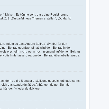
n“ klicken. Es könnte sein, dass eine Registrierung
t. Z. B. „Du darfst neue Themen erstellen“, „Du darfst
iten, indem du das „Ändere Beitrag“-Symbol für den
inen Beitrag geantwortet hat, wird dein Beitrag in der
nweis erscheint nicht, wenn noch niemand auf deinen Beitrag
ne Notiz hinterlassen, warum dein Beitrag überarbeitet wurde.
chdem du die Signatur erstellt und gespeichert hast, kannst
Bereich das standardmäßige Anhängen deiner Signatur
r anhängen“ wieder deaktivieren.