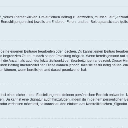
„Neues Thema“ klicken. Um auf einen Beitrag zu antworten, musst du auf „Antworte
e Berechtigungen sind jeweils am Ende der Foren- und der Beitragsansicht aufgeliste
r deine eigenen Beiträge bearbeiten oder löschen. Du kannst einen Beitrag bearbe
inen begrenzten Zeitraum nach seiner Erstellung möglich. Wenn bereits jemand auf de
 die Anzahl als auch der letzte Zeitpunkt der Bearbeitungen angezeigt. Dieser Hi
en Beitrag überarbeitet hat. Diese können jedoch, falls sie es für nötig halten, ei
hen können, wenn bereits jemand darauf geantwortet hat.
st eine solche in den Einstellungen in deinem persönlichen Bereich entwerfen. Na
eren. Du kannst eine Signatur auch hinzufügen, indem du in deinem persönlichen 
atur verfassen möchtest, so kannst du dort einfach das Kontrollkästchen „Signatu