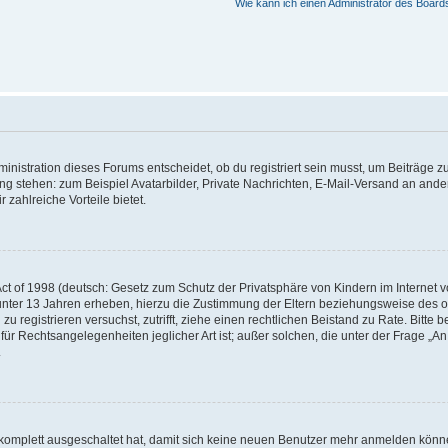
Wie kann ich einen Administrator des Board
istration dieses Forums entscheidet, ob du registriert sein musst, um Beiträge zu s
ung stehen: zum Beispiel Avatarbilder, Private Nachrichten, E-Mail-Versand an ander
 zahlreiche Vorteile bietet.
t of 1998 (deutsch: Gesetz zum Schutz der Privatsphäre von Kindern im Internet vo
unter 13 Jahren erheben, hierzu die Zustimmung der Eltern beziehungsweise des o
h zu registrieren versuchst, zutrifft, ziehe einen rechtlichen Beistand zu Rate. Bit
für Rechtsangelegenheiten jeglicher Art ist; außer solchen, die unter der Frage „
.
g komplett ausgeschaltet hat, damit sich keine neuen Benutzer mehr anmelden könn