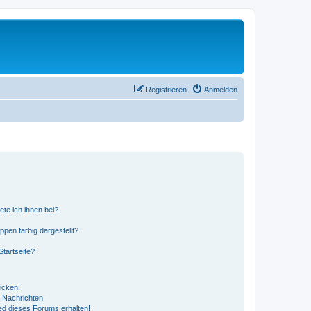
Registrieren
Anmelden
ete ich ihnen bei?
en farbig dargestellt?
tartseite?
icken!
 Nachrichten!
ed dieses Forums erhalten!