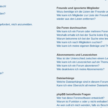
alsch!
Freunde und ignorierte Mitglieder
Wozu benötige ich die Listen der Freunde un
rden?
Wie kann ich Mitglieder zur Liste der Freund
wieder aus den Listen entfernen?
fgefordert, mich anzumelden.
Die Foren durchsuchen
Wie kann ich ein Forum oder mehrere For
Weshalb erhalte ich bei der Suche keine Er
Warum bekomme ich bei der Suche eine lee
Wie kann ich nach Mitgliedern suchen?
Wie kann ich meine eigenen Beiträge und T
Abonnements und Lesezeichen
Was ist der Unterschied zwischen einem L
Wie kann ich ein Lesezeichen auf ein Them
Wie kann ich ein Forum abonnieren?
Wie deaktiviere ich meine Abonnements?
gs?
Dateianhänge
Welche Dateianhänge sind in diesem Forum
Kann ich eine Übersicht all meiner Dateian
phpBB betreffende Fragen
Wer hat diese Forensoftware entwickelt?
Warum ist Funktion x oder y nicht enthalten
An wen soll ich mich wenden, falls es Besc