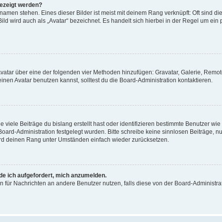
gezeigt werden?
amen stehen. Eines dieser Bilder ist meist mit deinem Rang verknüpft: Oft sind di
ld wird auch als „Avatar“ bezeichnet. Es handelt sich hierbei in der Regel um ein
 Avatar über eine der folgenden vier Methoden hinzufügen: Gravatar, Galerie, Rem
en Avatar benutzen kannst, solltest du die Board-Administration kontaktieren.
viele Beiträge du bislang erstellt hast oder identifizieren bestimmte Benutzer w
 Board-Administration festgelegt wurden. Bitte schreibe keine sinnlosen Beiträge
wird deinen Rang unter Umständen einfach wieder zurücksetzen.
rde ich aufgefordert, mich anzumelden.
ion für Nachrichten an andere Benutzer nutzen, falls diese von der Board-Administ