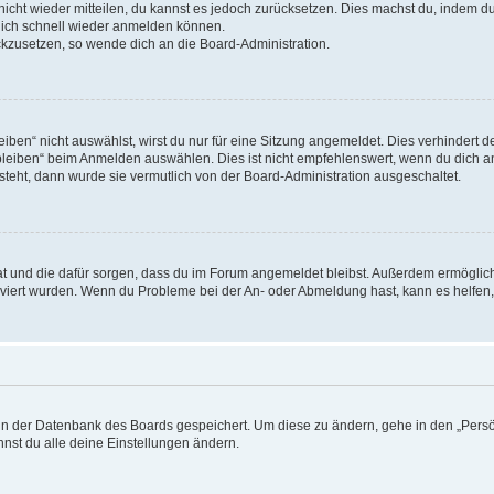
 nicht wieder mitteilen, du kannst es jedoch zurücksetzen. Dies machst du, indem 
 dich schnell wieder anmelden können.
ückzusetzen, so wende dich an die Board-Administration.
en“ nicht auswählst, wirst du nur für eine Sitzung angemeldet. Dies verhindert 
leiben“ beim Anmelden auswählen. Dies ist nicht empfehlenswert, wenn du dich an
 steht, dann wurde sie vermutlich von der Board-Administration ausgeschaltet.
 hat und die dafür sorgen, dass du im Forum angemeldet bleibst. Außerdem ermögli
tiviert wurden. Wenn du Probleme bei der An- oder Abmeldung hast, kann es helfen
n in der Datenbank des Boards gespeichert. Um diese zu ändern, gehe in den „Persö
nst du alle deine Einstellungen ändern.