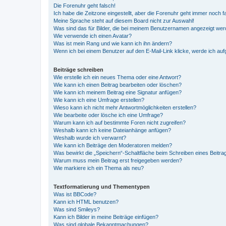
Die Forenuhr geht falsch!
Ich habe die Zeitzone eingestellt, aber die Forenuhr geht immer noch f
Meine Sprache steht auf diesem Board nicht zur Auswahl!
Was sind das für Bilder, die bei meinem Benutzernamen angezeigt we
Wie verwende ich einen Avatar?
Was ist mein Rang und wie kann ich ihn ändern?
Wenn ich bei einem Benutzer auf den E-Mail-Link klicke, werde ich au
Beiträge schreiben
Wie erstelle ich ein neues Thema oder eine Antwort?
Wie kann ich einen Beitrag bearbeiten oder löschen?
Wie kann ich meinem Beitrag eine Signatur anfügen?
Wie kann ich eine Umfrage erstellen?
Wieso kann ich nicht mehr Antwortmöglichkeiten erstellen?
Wie bearbeite oder lösche ich eine Umfrage?
Warum kann ich auf bestimmte Foren nicht zugreifen?
Weshalb kann ich keine Dateianhänge anfügen?
Weshalb wurde ich verwarnt?
Wie kann ich Beiträge den Moderatoren melden?
Was bewirkt die „Speichern“-Schaltfläche beim Schreiben eines Beitra
Warum muss mein Beitrag erst freigegeben werden?
Wie markiere ich ein Thema als neu?
Textformatierung und Thementypen
Was ist BBCode?
Kann ich HTML benutzen?
Was sind Smileys?
Kann ich Bilder in meine Beiträge einfügen?
Was sind globale Bekanntmachungen?