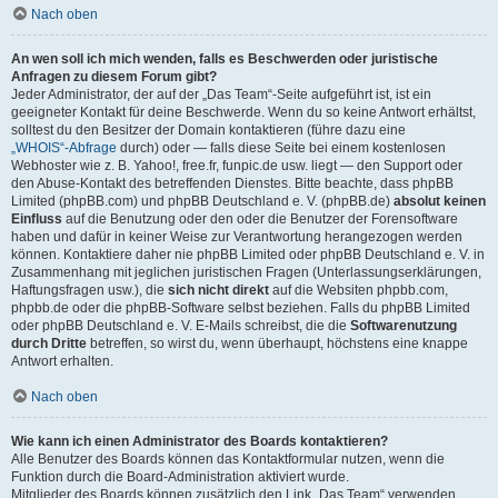
Nach oben
An wen soll ich mich wenden, falls es Beschwerden oder juristische
Anfragen zu diesem Forum gibt?
Jeder Administrator, der auf der „Das Team“-Seite aufgeführt ist, ist ein
geeigneter Kontakt für deine Beschwerde. Wenn du so keine Antwort erhältst,
solltest du den Besitzer der Domain kontaktieren (führe dazu eine
„WHOIS“-Abfrage
durch) oder — falls diese Seite bei einem kostenlosen
Webhoster wie z. B. Yahoo!, free.fr, funpic.de usw. liegt — den Support oder
den Abuse-Kontakt des betreffenden Dienstes. Bitte beachte, dass phpBB
Limited (phpBB.com) und phpBB Deutschland e. V. (phpBB.de)
absolut keinen
Einfluss
auf die Benutzung oder den oder die Benutzer der Forensoftware
haben und dafür in keiner Weise zur Verantwortung herangezogen werden
können. Kontaktiere daher nie phpBB Limited oder phpBB Deutschland e. V. in
Zusammenhang mit jeglichen juristischen Fragen (Unterlassungserklärungen,
Haftungsfragen usw.), die
sich nicht direkt
auf die Websiten phpbb.com,
phpbb.de oder die phpBB-Software selbst beziehen. Falls du phpBB Limited
oder phpBB Deutschland e. V. E-Mails schreibst, die die
Softwarenutzung
durch Dritte
betreffen, so wirst du, wenn überhaupt, höchstens eine knappe
Antwort erhalten.
Nach oben
Wie kann ich einen Administrator des Boards kontaktieren?
Alle Benutzer des Boards können das Kontaktformular nutzen, wenn die
Funktion durch die Board-Administration aktiviert wurde.
Mitglieder des Boards können zusätzlich den Link „Das Team“ verwenden.