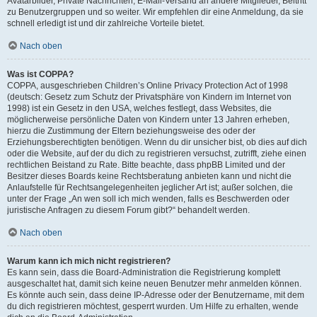
Avatarbilder, Private Nachrichten, E-Mail-Versand an andere Mitglieder, Beitritt
zu Benutzergruppen und so weiter. Wir empfehlen dir eine Anmeldung, da sie
schnell erledigt ist und dir zahlreiche Vorteile bietet.
Nach oben
Was ist COPPA?
COPPA, ausgeschrieben Children’s Online Privacy Protection Act of 1998
(deutsch: Gesetz zum Schutz der Privatsphäre von Kindern im Internet von
1998) ist ein Gesetz in den USA, welches festlegt, dass Websites, die
möglicherweise persönliche Daten von Kindern unter 13 Jahren erheben,
hierzu die Zustimmung der Eltern beziehungsweise des oder der
Erziehungsberechtigten benötigen. Wenn du dir unsicher bist, ob dies auf dich
oder die Website, auf der du dich zu registrieren versuchst, zutrifft, ziehe einen
rechtlichen Beistand zu Rate. Bitte beachte, dass phpBB Limited und der
Besitzer dieses Boards keine Rechtsberatung anbieten kann und nicht die
Anlaufstelle für Rechtsangelegenheiten jeglicher Art ist; außer solchen, die
unter der Frage „An wen soll ich mich wenden, falls es Beschwerden oder
juristische Anfragen zu diesem Forum gibt?“ behandelt werden.
Nach oben
Warum kann ich mich nicht registrieren?
Es kann sein, dass die Board-Administration die Registrierung komplett
ausgeschaltet hat, damit sich keine neuen Benutzer mehr anmelden können.
Es könnte auch sein, dass deine IP-Adresse oder der Benutzername, mit dem
du dich registrieren möchtest, gesperrt wurden. Um Hilfe zu erhalten, wende