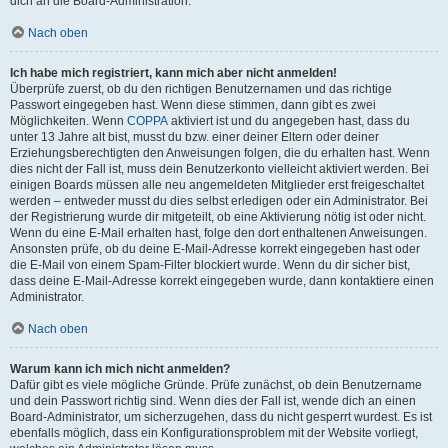
dich an die Board-Administration.
Nach oben
Ich habe mich registriert, kann mich aber nicht anmelden!
Überprüfe zuerst, ob du den richtigen Benutzernamen und das richtige
Passwort eingegeben hast. Wenn diese stimmen, dann gibt es zwei
Möglichkeiten. Wenn
COPPA
aktiviert ist und du angegeben hast, dass du
unter 13 Jahre alt bist, musst du bzw. einer deiner Eltern oder deiner
Erziehungsberechtigten den Anweisungen folgen, die du erhalten hast. Wenn
dies nicht der Fall ist, muss dein Benutzerkonto vielleicht aktiviert werden. Bei
einigen Boards müssen alle neu angemeldeten Mitglieder erst freigeschaltet
werden – entweder musst du dies selbst erledigen oder ein Administrator. Bei
der Registrierung wurde dir mitgeteilt, ob eine Aktivierung nötig ist oder nicht.
Wenn du eine E-Mail erhalten hast, folge den dort enthaltenen Anweisungen.
Ansonsten prüfe, ob du deine E-Mail-Adresse korrekt eingegeben hast oder
die E-Mail von einem Spam-Filter blockiert wurde. Wenn du dir sicher bist,
dass deine E-Mail-Adresse korrekt eingegeben wurde, dann kontaktiere einen
Administrator.
Nach oben
Warum kann ich mich nicht anmelden?
Dafür gibt es viele mögliche Gründe. Prüfe zunächst, ob dein Benutzername
und dein Passwort richtig sind. Wenn dies der Fall ist, wende dich an einen
Board-Administrator, um sicherzugehen, dass du nicht gesperrt wurdest. Es ist
ebenfalls möglich, dass ein Konfigurationsproblem mit der Website vorliegt,