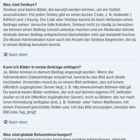
Was sind Smileys?
Smileys sind kleine Bilder, die benutzt werden können, um ein Gefühl
auszudrücken. Für jeden Smiley gibt es einen kurzen Code, z. B. bedeutet :)
fröhlich und :( traurig. Die Liste aller Smileys kannst du beim Verfassen eines
Beitrags sehen. Versuche bitte trotzdem, Smileys nicht zu häufig zu benutzen,
sie können einen Beitrag schnell unlesbar machen und ein Moderator könnte
deshalb deinen Beitrag entsprechend überarbeiten oder gar komplett löschen.
Die Board-Administration kann auch die Anzahl der Smileys begrenzen, die du
in einem Beitrag benutzen kannst.
Nach oben
Kann ich Bilder in meine Beiträge einfügen?
Ja, Bilder können in deinem Beitrag angezeigt werden. Wenn die
Administration Dateianhänge erlaubt hat, kannst du das Bild auch direkt
hochladen. Ansonsten musst du zu einem Bild verlinken, das auf einem
öffentlich zugänglichen Server liegt, z. B. http://www.domain.tld/mein-bild.gif.
Du kannst weder Bilder verlinken, die sich auf deinem eigenen PC befinden
(außer es ist ein öffentlich zugänglicher Server), noch zu Bildern, die nur nach
einer Anmeldung verfügbar sind, z. B. Hotmail- oder Yahoo-Mailboxen, mit
einem Passwort geschützte Seiten usw. Um das Bild anzuzeigen, benutze den
BBCode-Tag „[img]“.
Nach oben
Was sind globale Bekanntmachungen?
Globale Bekanntmachungen beinhalten wichtige Informationen, deshalb