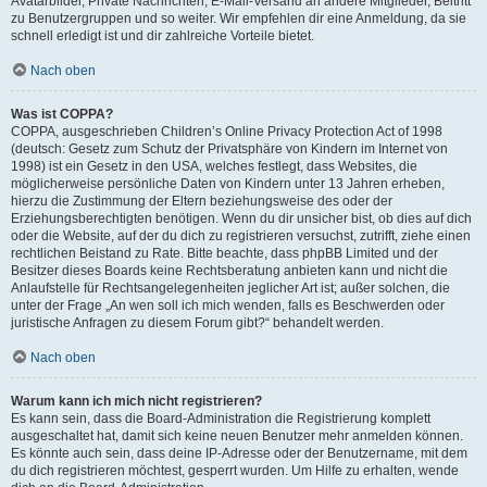
Avatarbilder, Private Nachrichten, E-Mail-Versand an andere Mitglieder, Beitritt
zu Benutzergruppen und so weiter. Wir empfehlen dir eine Anmeldung, da sie
schnell erledigt ist und dir zahlreiche Vorteile bietet.
Nach oben
Was ist COPPA?
COPPA, ausgeschrieben Children’s Online Privacy Protection Act of 1998
(deutsch: Gesetz zum Schutz der Privatsphäre von Kindern im Internet von
1998) ist ein Gesetz in den USA, welches festlegt, dass Websites, die
möglicherweise persönliche Daten von Kindern unter 13 Jahren erheben,
hierzu die Zustimmung der Eltern beziehungsweise des oder der
Erziehungsberechtigten benötigen. Wenn du dir unsicher bist, ob dies auf dich
oder die Website, auf der du dich zu registrieren versuchst, zutrifft, ziehe einen
rechtlichen Beistand zu Rate. Bitte beachte, dass phpBB Limited und der
Besitzer dieses Boards keine Rechtsberatung anbieten kann und nicht die
Anlaufstelle für Rechtsangelegenheiten jeglicher Art ist; außer solchen, die
unter der Frage „An wen soll ich mich wenden, falls es Beschwerden oder
juristische Anfragen zu diesem Forum gibt?“ behandelt werden.
Nach oben
Warum kann ich mich nicht registrieren?
Es kann sein, dass die Board-Administration die Registrierung komplett
ausgeschaltet hat, damit sich keine neuen Benutzer mehr anmelden können.
Es könnte auch sein, dass deine IP-Adresse oder der Benutzername, mit dem
du dich registrieren möchtest, gesperrt wurden. Um Hilfe zu erhalten, wende