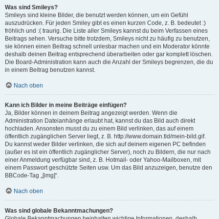
Was sind Smileys?
Smileys sind kleine Bilder, die benutzt werden können, um ein Gefühl
auszudrücken. Für jeden Smiley gibt es einen kurzen Code, z. B. bedeutet :)
fröhlich und :( traurig. Die Liste aller Smileys kannst du beim Verfassen eines
Beitrags sehen. Versuche bitte trotzdem, Smileys nicht zu häufig zu benutzen,
sie können einen Beitrag schnell unlesbar machen und ein Moderator könnte
deshalb deinen Beitrag entsprechend überarbeiten oder gar komplett löschen.
Die Board-Administration kann auch die Anzahl der Smileys begrenzen, die du
in einem Beitrag benutzen kannst.
Nach oben
Kann ich Bilder in meine Beiträge einfügen?
Ja, Bilder können in deinem Beitrag angezeigt werden. Wenn die
Administration Dateianhänge erlaubt hat, kannst du das Bild auch direkt
hochladen. Ansonsten musst du zu einem Bild verlinken, das auf einem
öffentlich zugänglichen Server liegt, z. B. http://www.domain.tld/mein-bild.gif.
Du kannst weder Bilder verlinken, die sich auf deinem eigenen PC befinden
(außer es ist ein öffentlich zugänglicher Server), noch zu Bildern, die nur nach
einer Anmeldung verfügbar sind, z. B. Hotmail- oder Yahoo-Mailboxen, mit
einem Passwort geschützte Seiten usw. Um das Bild anzuzeigen, benutze den
BBCode-Tag „[img]“.
Nach oben
Was sind globale Bekanntmachungen?
Globale Bekanntmachungen beinhalten wichtige Informationen, deshalb