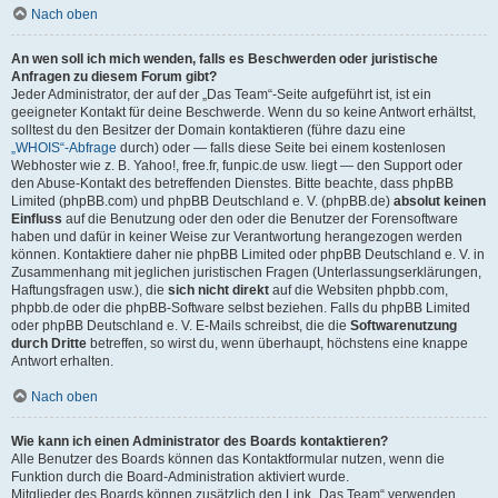
Nach oben
An wen soll ich mich wenden, falls es Beschwerden oder juristische
Anfragen zu diesem Forum gibt?
Jeder Administrator, der auf der „Das Team“-Seite aufgeführt ist, ist ein
geeigneter Kontakt für deine Beschwerde. Wenn du so keine Antwort erhältst,
solltest du den Besitzer der Domain kontaktieren (führe dazu eine
„WHOIS“-Abfrage
durch) oder — falls diese Seite bei einem kostenlosen
Webhoster wie z. B. Yahoo!, free.fr, funpic.de usw. liegt — den Support oder
den Abuse-Kontakt des betreffenden Dienstes. Bitte beachte, dass phpBB
Limited (phpBB.com) und phpBB Deutschland e. V. (phpBB.de)
absolut keinen
Einfluss
auf die Benutzung oder den oder die Benutzer der Forensoftware
haben und dafür in keiner Weise zur Verantwortung herangezogen werden
können. Kontaktiere daher nie phpBB Limited oder phpBB Deutschland e. V. in
Zusammenhang mit jeglichen juristischen Fragen (Unterlassungserklärungen,
Haftungsfragen usw.), die
sich nicht direkt
auf die Websiten phpbb.com,
phpbb.de oder die phpBB-Software selbst beziehen. Falls du phpBB Limited
oder phpBB Deutschland e. V. E-Mails schreibst, die die
Softwarenutzung
durch Dritte
betreffen, so wirst du, wenn überhaupt, höchstens eine knappe
Antwort erhalten.
Nach oben
Wie kann ich einen Administrator des Boards kontaktieren?
Alle Benutzer des Boards können das Kontaktformular nutzen, wenn die
Funktion durch die Board-Administration aktiviert wurde.
Mitglieder des Boards können zusätzlich den Link „Das Team“ verwenden.