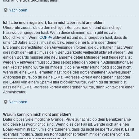
dich an die Board-Administration.
Nach oben
Ich habe mich registriert, kann mich aber nicht anmelden!
Überprüfe zuerst, ob du den richtigen Benutzernamen und das richtige
Passwort eingegeben hast. Wenn diese stimmen, dann gibt es zwei
Möglichkeiten. Wenn
COPPA
aktiviert ist und du angegeben hast, dass du
unter 13 Jahre alt bist, musst du bzw. einer deiner Eltern oder deiner
Erziehungsberechtigten den Anweisungen folgen, die du erhalten hast. Wenn
dies nicht der Fall ist, muss dein Benutzerkonto vielleicht aktiviert werden. Bei
einigen Boards müssen alle neu angemeldeten Mitglieder erst freigeschaltet
werden – entweder musst du dies selbst erledigen oder ein Administrator. Bei
der Registrierung wurde dir mitgeteilt, ob eine Aktivierung nötig ist oder nicht.
Wenn du eine E-Mail erhalten hast, folge den dort enthaltenen Anweisungen.
Ansonsten prüfe, ob du deine E-Mail-Adresse korrekt eingegeben hast oder
die E-Mail von einem Spam-Filter blockiert wurde. Wenn du dir sicher bist,
dass deine E-Mail-Adresse korrekt eingegeben wurde, dann kontaktiere einen
Administrator.
Nach oben
Warum kann ich mich nicht anmelden?
Dafür gibt es viele mögliche Gründe. Prüfe zunächst, ob dein Benutzername
und dein Passwort richtig sind. Wenn dies der Fall ist, wende dich an einen
Board-Administrator, um sicherzugehen, dass du nicht gesperrt wurdest. Es ist
ebenfalls möglich, dass ein Konfigurationsproblem mit der Website vorliegt,