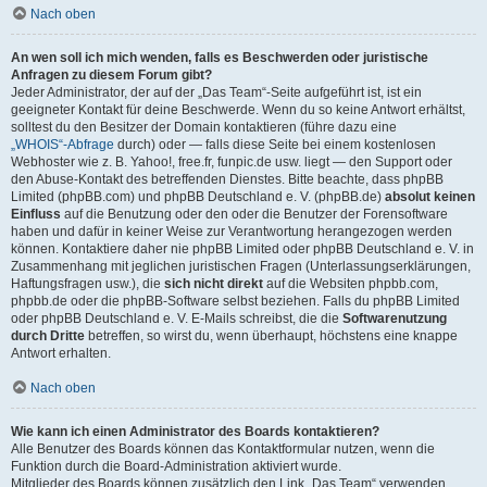
Nach oben
An wen soll ich mich wenden, falls es Beschwerden oder juristische
Anfragen zu diesem Forum gibt?
Jeder Administrator, der auf der „Das Team“-Seite aufgeführt ist, ist ein
geeigneter Kontakt für deine Beschwerde. Wenn du so keine Antwort erhältst,
solltest du den Besitzer der Domain kontaktieren (führe dazu eine
„WHOIS“-Abfrage
durch) oder — falls diese Seite bei einem kostenlosen
Webhoster wie z. B. Yahoo!, free.fr, funpic.de usw. liegt — den Support oder
den Abuse-Kontakt des betreffenden Dienstes. Bitte beachte, dass phpBB
Limited (phpBB.com) und phpBB Deutschland e. V. (phpBB.de)
absolut keinen
Einfluss
auf die Benutzung oder den oder die Benutzer der Forensoftware
haben und dafür in keiner Weise zur Verantwortung herangezogen werden
können. Kontaktiere daher nie phpBB Limited oder phpBB Deutschland e. V. in
Zusammenhang mit jeglichen juristischen Fragen (Unterlassungserklärungen,
Haftungsfragen usw.), die
sich nicht direkt
auf die Websiten phpbb.com,
phpbb.de oder die phpBB-Software selbst beziehen. Falls du phpBB Limited
oder phpBB Deutschland e. V. E-Mails schreibst, die die
Softwarenutzung
durch Dritte
betreffen, so wirst du, wenn überhaupt, höchstens eine knappe
Antwort erhalten.
Nach oben
Wie kann ich einen Administrator des Boards kontaktieren?
Alle Benutzer des Boards können das Kontaktformular nutzen, wenn die
Funktion durch die Board-Administration aktiviert wurde.
Mitglieder des Boards können zusätzlich den Link „Das Team“ verwenden.