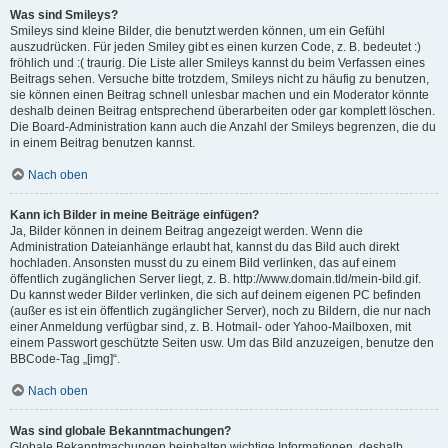
Was sind Smileys?
Smileys sind kleine Bilder, die benutzt werden können, um ein Gefühl
auszudrücken. Für jeden Smiley gibt es einen kurzen Code, z. B. bedeutet :)
fröhlich und :( traurig. Die Liste aller Smileys kannst du beim Verfassen eines
Beitrags sehen. Versuche bitte trotzdem, Smileys nicht zu häufig zu benutzen,
sie können einen Beitrag schnell unlesbar machen und ein Moderator könnte
deshalb deinen Beitrag entsprechend überarbeiten oder gar komplett löschen.
Die Board-Administration kann auch die Anzahl der Smileys begrenzen, die du
in einem Beitrag benutzen kannst.
Nach oben
Kann ich Bilder in meine Beiträge einfügen?
Ja, Bilder können in deinem Beitrag angezeigt werden. Wenn die
Administration Dateianhänge erlaubt hat, kannst du das Bild auch direkt
hochladen. Ansonsten musst du zu einem Bild verlinken, das auf einem
öffentlich zugänglichen Server liegt, z. B. http://www.domain.tld/mein-bild.gif.
Du kannst weder Bilder verlinken, die sich auf deinem eigenen PC befinden
(außer es ist ein öffentlich zugänglicher Server), noch zu Bildern, die nur nach
einer Anmeldung verfügbar sind, z. B. Hotmail- oder Yahoo-Mailboxen, mit
einem Passwort geschützte Seiten usw. Um das Bild anzuzeigen, benutze den
BBCode-Tag „[img]“.
Nach oben
Was sind globale Bekanntmachungen?
Globale Bekanntmachungen beinhalten wichtige Informationen, deshalb