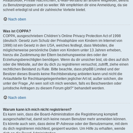
Avatarbilder, Private Nachrichten, E-Mail-Versand an andere Mitglieder, Beitritt
zu Benutzergruppen und so weiter. Wir empfehlen dir eine Anmeldung, da sie
schnell erledigt ist und dir zahlreiche Vorteile bietet.
Nach oben
Was ist COPPA?
COPPA, ausgeschrieben Children’s Online Privacy Protection Act of 1998
(deutsch: Gesetz zum Schutz der Privatsphäre von Kindern im Internet von
1998) ist ein Gesetz in den USA, welches festlegt, dass Websites, die
möglicherweise persönliche Daten von Kindern unter 13 Jahren erheben,
hierzu die Zustimmung der Eltern beziehungsweise des oder der
Erziehungsberechtigten benötigen. Wenn du dir unsicher bist, ob dies auf dich
oder die Website, auf der du dich zu registrieren versuchst, zutrifft, ziehe einen
rechtlichen Beistand zu Rate. Bitte beachte, dass phpBB Limited und der
Besitzer dieses Boards keine Rechtsberatung anbieten kann und nicht die
Anlaufstelle für Rechtsangelegenheiten jeglicher Art ist; außer solchen, die
unter der Frage „An wen soll ich mich wenden, falls es Beschwerden oder
juristische Anfragen zu diesem Forum gibt?“ behandelt werden.
Nach oben
Warum kann ich mich nicht registrieren?
Es kann sein, dass die Board-Administration die Registrierung komplett
ausgeschaltet hat, damit sich keine neuen Benutzer mehr anmelden können.
Es könnte auch sein, dass deine IP-Adresse oder der Benutzername, mit dem
du dich registrieren möchtest, gesperrt wurden. Um Hilfe zu erhalten, wende