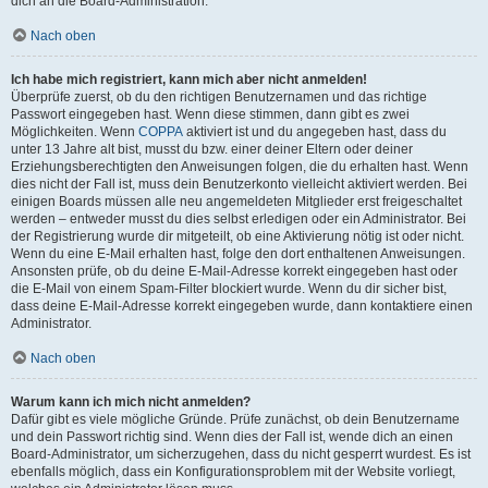
dich an die Board-Administration.
Nach oben
Ich habe mich registriert, kann mich aber nicht anmelden!
Überprüfe zuerst, ob du den richtigen Benutzernamen und das richtige
Passwort eingegeben hast. Wenn diese stimmen, dann gibt es zwei
Möglichkeiten. Wenn
COPPA
aktiviert ist und du angegeben hast, dass du
unter 13 Jahre alt bist, musst du bzw. einer deiner Eltern oder deiner
Erziehungsberechtigten den Anweisungen folgen, die du erhalten hast. Wenn
dies nicht der Fall ist, muss dein Benutzerkonto vielleicht aktiviert werden. Bei
einigen Boards müssen alle neu angemeldeten Mitglieder erst freigeschaltet
werden – entweder musst du dies selbst erledigen oder ein Administrator. Bei
der Registrierung wurde dir mitgeteilt, ob eine Aktivierung nötig ist oder nicht.
Wenn du eine E-Mail erhalten hast, folge den dort enthaltenen Anweisungen.
Ansonsten prüfe, ob du deine E-Mail-Adresse korrekt eingegeben hast oder
die E-Mail von einem Spam-Filter blockiert wurde. Wenn du dir sicher bist,
dass deine E-Mail-Adresse korrekt eingegeben wurde, dann kontaktiere einen
Administrator.
Nach oben
Warum kann ich mich nicht anmelden?
Dafür gibt es viele mögliche Gründe. Prüfe zunächst, ob dein Benutzername
und dein Passwort richtig sind. Wenn dies der Fall ist, wende dich an einen
Board-Administrator, um sicherzugehen, dass du nicht gesperrt wurdest. Es ist
ebenfalls möglich, dass ein Konfigurationsproblem mit der Website vorliegt,