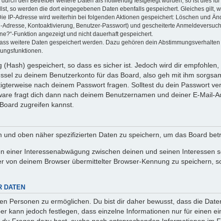
rch den Betreiber weitere Daten als notwendig festgelegt wurden, so ist dies für 
llst, so werden die dort eingegebenen Daten ebenfalls gespeichert. Gleiches gilt, 
Die IP-Adresse wird weiterhin bei folgenden Aktionen gespeichert: Löschen und Än
l-Adresse, Kontoaktivierung, Benutzer-Passwort) und gescheiterte Anmeldeversuch
ine?“-Funktion angezeigt und nicht dauerhaft gespeichert.
 dass weitere Daten gespeichert werden. Dazu gehören dein Abstimmungsverhalten
gungsfunktionen.
(Hash) gespeichert, so dass es sicher ist. Jedoch wird dir empfohlen, 
ssel zu deinem Benutzerkonto für das Board, also geh mit ihm sorgsam
htigterweise nach deinem Passwort fragen. Solltest du dein Passwort v
are fragt dich dann nach deinem Benutzernamen und deiner E-Mail-Ad
Board zugreifen kannst.
en und oben näher spezifizierten Daten zu speichern, um das Board bet
en einer Interessenabwägung zwischen deinen und seinen Interessen sow
r von deinem Browser übermittelter Browser-Kennung zu speichern, so
R DATEN
n Personen zu ermöglichen. Du bist dir daher bewusst, dass die Daten d
ber kann jedoch festlegen, dass einzelne Informationen nur für einen ei