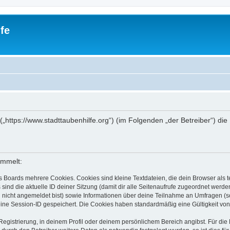
fe
e“ („https://www.stadttaubenhilfe.org“) (im Folgenden „der Betreiber“)
ammelt:
s Boards mehrere Cookies. Cookies sind kleine Textdateien, die dein Browser als
 sind die aktuelle ID deiner Sitzung (damit dir alle Seitenaufrufe zugeordnet werd
u nicht angemeldet bist) sowie Informationen über deine Teilnahme an Umfragen (s
eine Session-ID gespeichert. Die Cookies haben standardmäßig eine Gültigkeit von 
Registrierung, in deinem Profil oder deinem persönlichem Bereich angibst. Für di