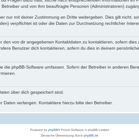
n du Fragen dazu hast, suche nach entsprechenden Informationen im Fo
n Betreiber und von ihm beauftragte Personen (Administratoren) zugäng
r nur mit deiner Zustimmung an Dritte weitergeben. Dies gilt nicht, s
n) verpflichtet ist oder die Daten zur Durchsetzung rechtlicher Interes
er den von dir angegebenen Kontaktdaten zu kontaktieren, sofern dies 
andere Benutzer dich kontaktieren, sofern du dies in deinem persönliche
, die die phpBB-Software umfassen. Sofern der Betreiber in anderen Be
ormieren.
 Daten über dich gespeichert sind.
 Daten verlangen. Kontaktiere hierzu bitte den Betreiber.
Powered by
phpBB
® Forum Software © phpBB Limited
Deutsche Übersetzung durch
phpBB.de