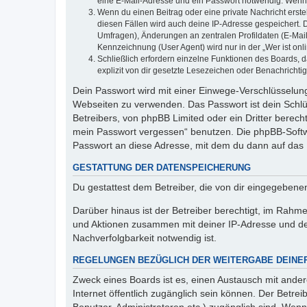
eine E-Mail-Adresse und ein Passwort notwendig. Wenn du
Wenn du einen Beitrag oder eine private Nachricht erste
diesen Fällen wird auch deine IP-Adresse gespeichert. 
Umfragen), Änderungen an zentralen Profildaten (E-Mai
Kennzeichnung (User Agent) wird nur in der „Wer ist onl
Schließlich erfordern einzelne Funktionen des Boards,
explizit von dir gesetzte Lesezeichen oder Benachrichti
Dein Passwort wird mit einer Einwege-Verschlüsselung 
Webseiten zu verwenden. Das Passwort ist dein Schlü
Betreibers, von phpBB Limited oder ein Dritter berec
mein Passwort vergessen“ benutzen. Die phpBB-Softw
Passwort an diese Adresse, mit dem du dann auf das 
GESTATTUNG DER DATENSPEICHERUNG
Du gestattest dem Betreiber, die von dir eingegeben
Darüber hinaus ist der Betreiber berechtigt, im Rahm
und Aktionen zusammen mit deiner IP-Adresse und de
Nachverfolgbarkeit notwendig ist.
REGELUNGEN BEZÜGLICH DER WEITERGABE DEINE
Zweck eines Boards ist es, einen Austausch mit andere
Internet öffentlich zugänglich sein können. Der Betrei