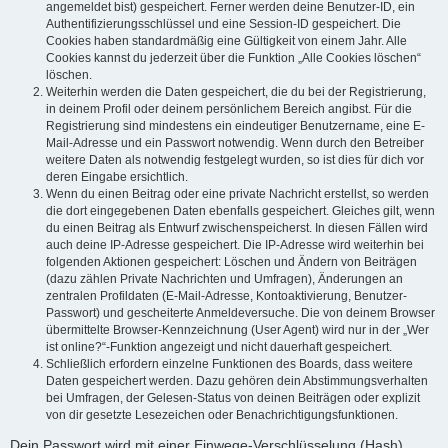
angemeldet bist) gespeichert. Ferner werden deine Benutzer-ID, ein
Authentifizierungsschlüssel und eine Session-ID gespeichert. Die
Cookies haben standardmäßig eine Gültigkeit von einem Jahr. Alle
Cookies kannst du jederzeit über die Funktion „Alle Cookies löschen“
löschen.
Weiterhin werden die Daten gespeichert, die du bei der Registrierung,
in deinem Profil oder deinem persönlichem Bereich angibst. Für die
Registrierung sind mindestens ein eindeutiger Benutzername, eine E-
Mail-Adresse und ein Passwort notwendig. Wenn durch den Betreiber
weitere Daten als notwendig festgelegt wurden, so ist dies für dich vor
deren Eingabe ersichtlich.
Wenn du einen Beitrag oder eine private Nachricht erstellst, so werden
die dort eingegebenen Daten ebenfalls gespeichert. Gleiches gilt, wenn
du einen Beitrag als Entwurf zwischenspeicherst. In diesen Fällen wird
auch deine IP-Adresse gespeichert. Die IP-Adresse wird weiterhin bei
folgenden Aktionen gespeichert: Löschen und Ändern von Beiträgen
(dazu zählen Private Nachrichten und Umfragen), Änderungen an
zentralen Profildaten (E-Mail-Adresse, Kontoaktivierung, Benutzer-
Passwort) und gescheiterte Anmeldeversuche. Die von deinem Browser
übermittelte Browser-Kennzeichnung (User Agent) wird nur in der „Wer
ist online?“-Funktion angezeigt und nicht dauerhaft gespeichert.
Schließlich erfordern einzelne Funktionen des Boards, dass weitere
Daten gespeichert werden. Dazu gehören dein Abstimmungsverhalten
bei Umfragen, der Gelesen-Status von deinen Beiträgen oder explizit
von dir gesetzte Lesezeichen oder Benachrichtigungsfunktionen.
Dein Passwort wird mit einer Einwege-Verschlüsselung (Hash)