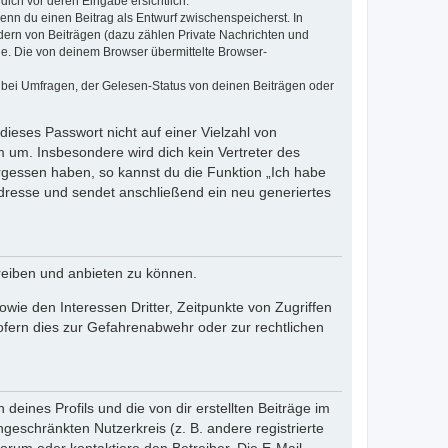
dich vor deren Eingabe ersichtlich.
wenn du einen Beitrag als Entwurf zwischenspeicherst. In
dern von Beiträgen (dazu zählen Private Nachrichten und
e. Die von deinem Browser übermittelte Browser-
 bei Umfragen, der Gelesen-Status von deinen Beiträgen oder
dieses Passwort nicht auf einer Vielzahl von
 um. Insbesondere wird dich kein Vertreter des
ergessen haben, so kannst du die Funktion „Ich habe
resse und sendet anschließend ein neu generiertes
reiben und anbieten zu können.
ie den Interessen Dritter, Zeitpunkte von Zugriffen
fern dies zur Gefahrenabwehr oder zur rechtlichen
eines Profils und die von dir erstellten Beiträge im
ngeschränkten Nutzerkreis (z. B. andere registrierte