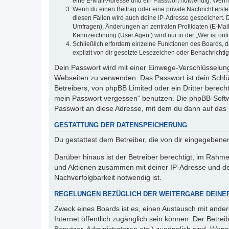
eine E-Mail-Adresse und ein Passwort notwendig. Wenn du
Wenn du einen Beitrag oder eine private Nachricht erste
diesen Fällen wird auch deine IP-Adresse gespeichert. 
Umfragen), Änderungen an zentralen Profildaten (E-Mai
Kennzeichnung (User Agent) wird nur in der „Wer ist onl
Schließlich erfordern einzelne Funktionen des Boards,
explizit von dir gesetzte Lesezeichen oder Benachrichti
Dein Passwort wird mit einer Einwege-Verschlüsselung 
Webseiten zu verwenden. Das Passwort ist dein Schlü
Betreibers, von phpBB Limited oder ein Dritter berec
mein Passwort vergessen“ benutzen. Die phpBB-Softw
Passwort an diese Adresse, mit dem du dann auf das 
GESTATTUNG DER DATENSPEICHERUNG
Du gestattest dem Betreiber, die von dir eingegeben
Darüber hinaus ist der Betreiber berechtigt, im Rahm
und Aktionen zusammen mit deiner IP-Adresse und de
Nachverfolgbarkeit notwendig ist.
REGELUNGEN BEZÜGLICH DER WEITERGABE DEINE
Zweck eines Boards ist es, einen Austausch mit andere
Internet öffentlich zugänglich sein können. Der Betrei