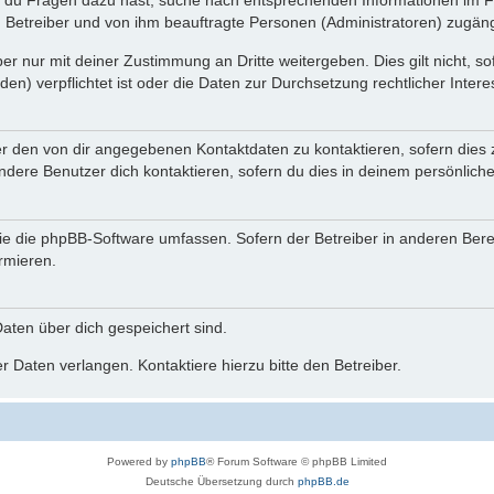
n du Fragen dazu hast, suche nach entsprechenden Informationen im Fo
n Betreiber und von ihm beauftragte Personen (Administratoren) zugäng
r nur mit deiner Zustimmung an Dritte weitergeben. Dies gilt nicht, s
n) verpflichtet ist oder die Daten zur Durchsetzung rechtlicher Interes
er den von dir angegebenen Kontaktdaten zu kontaktieren, sofern dies 
andere Benutzer dich kontaktieren, sofern du dies in deinem persönliche
, die die phpBB-Software umfassen. Sofern der Betreiber in anderen Be
ormieren.
 Daten über dich gespeichert sind.
 Daten verlangen. Kontaktiere hierzu bitte den Betreiber.
Powered by
phpBB
® Forum Software © phpBB Limited
Deutsche Übersetzung durch
phpBB.de