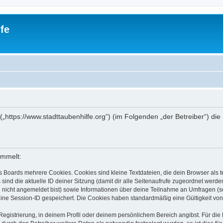
fe
e“ („https://www.stadttaubenhilfe.org“) (im Folgenden „der Betreiber“)
ammelt:
s Boards mehrere Cookies. Cookies sind kleine Textdateien, die dein Browser als
 sind die aktuelle ID deiner Sitzung (damit dir alle Seitenaufrufe zugeordnet werd
u nicht angemeldet bist) sowie Informationen über deine Teilnahme an Umfragen (s
eine Session-ID gespeichert. Die Cookies haben standardmäßig eine Gültigkeit von 
Registrierung, in deinem Profil oder deinem persönlichem Bereich angibst. Für di