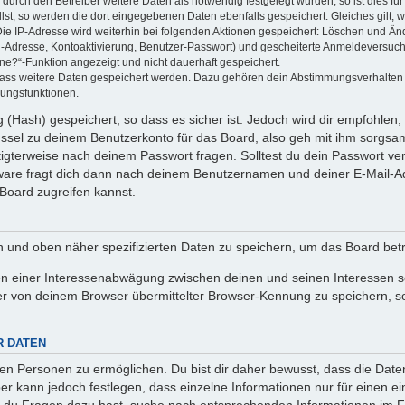
rch den Betreiber weitere Daten als notwendig festgelegt wurden, so ist dies für 
llst, so werden die dort eingegebenen Daten ebenfalls gespeichert. Gleiches gilt, 
Die IP-Adresse wird weiterhin bei folgenden Aktionen gespeichert: Löschen und Än
l-Adresse, Kontoaktivierung, Benutzer-Passwort) und gescheiterte Anmeldeversuch
ine?“-Funktion angezeigt und nicht dauerhaft gespeichert.
 dass weitere Daten gespeichert werden. Dazu gehören dein Abstimmungsverhalten
gungsfunktionen.
(Hash) gespeichert, so dass es sicher ist. Jedoch wird dir empfohlen, 
ssel zu deinem Benutzerkonto für das Board, also geh mit ihm sorgsam
htigterweise nach deinem Passwort fragen. Solltest du dein Passwort v
are fragt dich dann nach deinem Benutzernamen und deiner E-Mail-Ad
Board zugreifen kannst.
en und oben näher spezifizierten Daten zu speichern, um das Board bet
en einer Interessenabwägung zwischen deinen und seinen Interessen sow
r von deinem Browser übermittelter Browser-Kennung zu speichern, so
R DATEN
n Personen zu ermöglichen. Du bist dir daher bewusst, dass die Daten d
ber kann jedoch festlegen, dass einzelne Informationen nur für einen ei