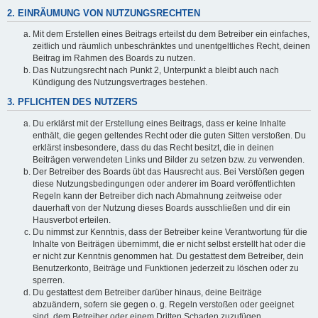
2. EINRÄUMUNG VON NUTZUNGSRECHTEN
Mit dem Erstellen eines Beitrags erteilst du dem Betreiber ein einfaches,
zeitlich und räumlich unbeschränktes und unentgeltliches Recht, deinen
Beitrag im Rahmen des Boards zu nutzen.
Das Nutzungsrecht nach Punkt 2, Unterpunkt a bleibt auch nach
Kündigung des Nutzungsvertrages bestehen.
3. PFLICHTEN DES NUTZERS
Du erklärst mit der Erstellung eines Beitrags, dass er keine Inhalte
enthält, die gegen geltendes Recht oder die guten Sitten verstoßen. Du
erklärst insbesondere, dass du das Recht besitzt, die in deinen
Beiträgen verwendeten Links und Bilder zu setzen bzw. zu verwenden.
Der Betreiber des Boards übt das Hausrecht aus. Bei Verstößen gegen
diese Nutzungsbedingungen oder anderer im Board veröffentlichten
Regeln kann der Betreiber dich nach Abmahnung zeitweise oder
dauerhaft von der Nutzung dieses Boards ausschließen und dir ein
Hausverbot erteilen.
Du nimmst zur Kenntnis, dass der Betreiber keine Verantwortung für die
Inhalte von Beiträgen übernimmt, die er nicht selbst erstellt hat oder die
er nicht zur Kenntnis genommen hat. Du gestattest dem Betreiber, dein
Benutzerkonto, Beiträge und Funktionen jederzeit zu löschen oder zu
sperren.
Du gestattest dem Betreiber darüber hinaus, deine Beiträge
abzuändern, sofern sie gegen o. g. Regeln verstoßen oder geeignet
sind, dem Betreiber oder einem Dritten Schaden zuzufügen.