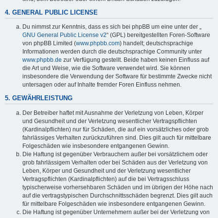
4. GENERAL PUBLIC LICENSE
Du nimmst zur Kenntnis, dass es sich bei phpBB um eine unter der „
GNU General Public License v2
“ (GPL) bereitgestellten Foren-Software
von phpBB Limited (
www.phpbb.com
) handelt; deutschsprachige
Informationen werden durch die deutschsprachige Community unter
www.phpbb.de
zur Verfügung gestellt. Beide haben keinen Einfluss auf
die Art und Weise, wie die Software verwendet wird. Sie können
insbesondere die Verwendung der Software für bestimmte Zwecke nicht
untersagen oder auf Inhalte fremder Foren Einfluss nehmen.
5. GEWÄHRLEISTUNG
Der Betreiber haftet mit Ausnahme der Verletzung von Leben, Körper
und Gesundheit und der Verletzung wesentlicher Vertragspflichten
(Kardinalpflichten) nur für Schäden, die auf ein vorsätzliches oder grob
fahrlässiges Verhalten zurückzuführen sind. Dies gilt auch für mittelbare
Folgeschäden wie insbesondere entgangenen Gewinn.
Die Haftung ist gegenüber Verbrauchern außer bei vorsätzlichem oder
grob fahrlässigem Verhalten oder bei Schäden aus der Verletzung von
Leben, Körper und Gesundheit und der Verletzung wesentlicher
Vertragspflichten (Kardinalpflichten) auf die bei Vertragsschluss
typischerweise vorhersehbaren Schäden und im übrigen der Höhe nach
auf die vertragstypischen Durchschnittsschäden begrenzt. Dies gilt auch
für mittelbare Folgeschäden wie insbesondere entgangenen Gewinn.
Die Haftung ist gegenüber Unternehmern außer bei der Verletzung von