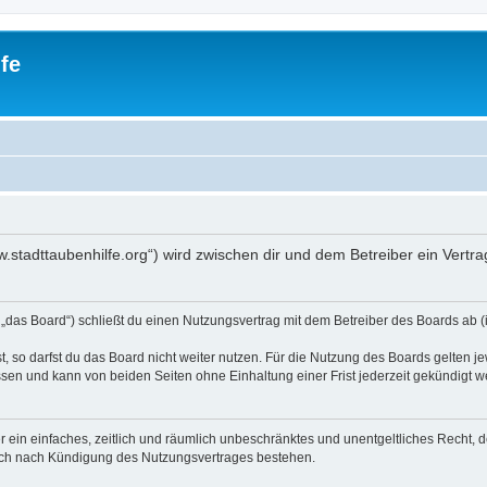
fe
www.stadttaubenhilfe.org“) wird zwischen dir und dem Betreiber ein Ver
n „das Board“) schließt du einen Nutzungsvertrag mit dem Betreiber des Boards ab (
 so darfst du das Board nicht weiter nutzen. Für die Nutzung des Boards gelten jew
sen und kann von beiden Seiten ohne Einhaltung einer Frist jederzeit gekündigt w
ber ein einfaches, zeitlich und räumlich unbeschränktes und unentgeltliches Recht
auch nach Kündigung des Nutzungsvertrages bestehen.