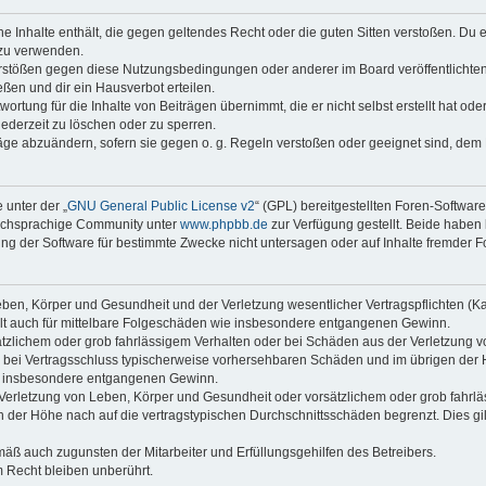
ine Inhalte enthält, die gegen geltendes Recht oder die guten Sitten verstoßen. Du 
 zu verwenden.
erstößen gegen diese Nutzungsbedingungen oder anderer im Board veröffentlichte
ßen und dir ein Hausverbot erteilen.
ortung für die Inhalte von Beiträgen übernimmt, die er nicht selbst erstellt hat od
jederzeit zu löschen oder zu sperren.
räge abzuändern, sofern sie gegen o. g. Regeln verstoßen oder geeignet sind, dem
 unter der „
GNU General Public License v2
“ (GPL) bereitgestellten Foren-Softwar
tschsprachige Community unter
www.phpbb.de
zur Verfügung gestellt. Beide haben 
g der Software für bestimmte Zwecke nicht untersagen oder auf Inhalte fremder F
ben, Körper und Gesundheit und der Verletzung wesentlicher Vertragspflichten (Kard
gilt auch für mittelbare Folgeschäden wie insbesondere entgangenen Gewinn.
ätzlichem oder grob fahrlässigem Verhalten oder bei Schäden aus der Verletzung 
 die bei Vertragsschluss typischerweise vorhersehbaren Schäden und im übrigen de
wie insbesondere entgangenen Gewinn.
erletzung von Leben, Körper und Gesundheit oder vorsätzlichem oder grob fahrläs
der Höhe nach auf die vertragstypischen Durchschnittsschäden begrenzt. Dies gi
mäß auch zugunsten der Mitarbeiter und Erfüllungsgehilfen des Betreibers.
 Recht bleiben unberührt.