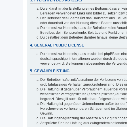
3. PFLICHTEN DES NUTZERS
Du erklärst mit der Erstellung eines Beitrags, dass er ke
Beiträgen verwendeten Links und Bilder zu setzen bzw.
Der Betreiber des Boards übt das Hausrecht aus. Bei V
oder dauerhaft von der Nutzung dieses Boards ausschlie
Du nimmst zur Kenntnis, dass der Betreiber keine Verantw
Betreiber, dein Benutzerkonto, Beiträge und Funktionen 
Du gestattest dem Betreiber darüber hinaus, deine Beit
4. GENERAL PUBLIC LICENSE
Du nimmst zur Kenntnis, dass es sich bei phpBB um eine
deutschsprachige Informationen werden durch die deu
verwendet wird. Sie können insbesondere die Verwendun
5. GEWÄHRLEISTUNG
Der Betreiber haftet mit Ausnahme der Verletzung von Le
grob fahrlässiges Verhalten zurückzuführen sind. Dies 
Die Haftung ist gegenüber Verbrauchern außer bei vors
wesentlicher Vertragspflichten (Kardinalpflichten) auf
begrenzt. Dies gilt auch für mittelbare Folgeschäden 
Die Haftung ist gegenüber Unternehmern außer bei der V
typischerweise vorhersehbaren Schäden und im Übrigen 
Gewinn.
Die Haftungsbegrenzung der Absätze a bis c gilt sinnge
Ansprüche für eine Haftung aus zwingendem nationalem