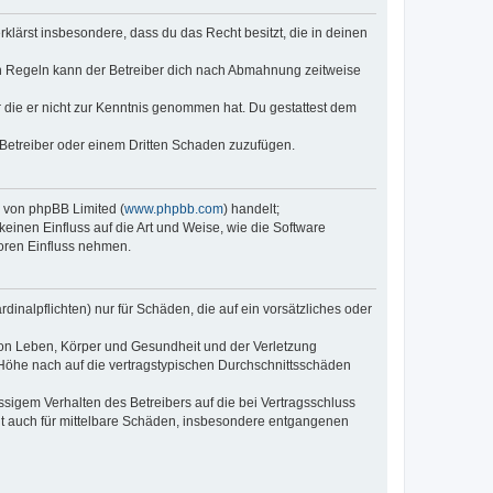
erklärst insbesondere, dass du das Recht besitzt, die in deinen
n Regeln kann der Betreiber dich nach Abmahnung zeitweise
er die er nicht zur Kenntnis genommen hat. Du gestattest dem
 Betreiber oder einem Dritten Schaden zuzufügen.
e von phpBB Limited (
www.phpbb.com
) handelt;
keinen Einfluss auf die Art und Weise, wie die Software
oren Einfluss nehmen.
inalpflichten) nur für Schäden, die auf ein vorsätzliches oder
von Leben, Körper und Gesundheit und der Verletzung
r Höhe nach auf die vertragstypischen Durchschnittsschäden
sigem Verhalten des Betreibers auf die bei Vertragsschluss
lt auch für mittelbare Schäden, insbesondere entgangenen