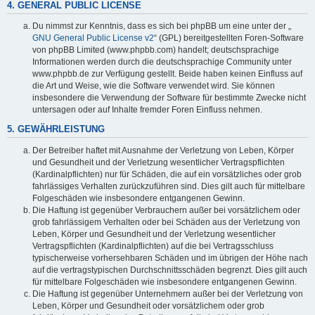
4. GENERAL PUBLIC LICENSE
Du nimmst zur Kenntnis, dass es sich bei phpBB um eine unter der „
GNU General Public License v2
“ (GPL) bereitgestellten Foren-Software
von phpBB Limited (www.phpbb.com) handelt; deutschsprachige
Informationen werden durch die deutschsprachige Community unter
www.phpbb.de zur Verfügung gestellt. Beide haben keinen Einfluss auf
die Art und Weise, wie die Software verwendet wird. Sie können
insbesondere die Verwendung der Software für bestimmte Zwecke nicht
untersagen oder auf Inhalte fremder Foren Einfluss nehmen.
5. GEWÄHRLEISTUNG
Der Betreiber haftet mit Ausnahme der Verletzung von Leben, Körper
und Gesundheit und der Verletzung wesentlicher Vertragspflichten
(Kardinalpflichten) nur für Schäden, die auf ein vorsätzliches oder grob
fahrlässiges Verhalten zurückzuführen sind. Dies gilt auch für mittelbare
Folgeschäden wie insbesondere entgangenen Gewinn.
Die Haftung ist gegenüber Verbrauchern außer bei vorsätzlichem oder
grob fahrlässigem Verhalten oder bei Schäden aus der Verletzung von
Leben, Körper und Gesundheit und der Verletzung wesentlicher
Vertragspflichten (Kardinalpflichten) auf die bei Vertragsschluss
typischerweise vorhersehbaren Schäden und im übrigen der Höhe nach
auf die vertragstypischen Durchschnittsschäden begrenzt. Dies gilt auch
für mittelbare Folgeschäden wie insbesondere entgangenen Gewinn.
Die Haftung ist gegenüber Unternehmern außer bei der Verletzung von
Leben, Körper und Gesundheit oder vorsätzlichem oder grob