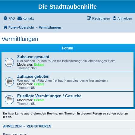
Die Stadttaubenhilfe
FAQ
Kontakt
Registrieren
Anmelden
Foren-Übersicht
Vermittlungen
Vermittlungen
Forum
Zuhause gesucht
Hier suchen Tauben "auch mit Behinderung" ein lebenslanges Heim
Moderator:
Eckart
Themen:
360
Zuhause geboten
Wer noch ein Plätzchen frei hat, kann dies gerne hier anbieten
Moderator:
Eckart
Themen:
88
Erledigte Vermittlungen / Gesuche
Moderator:
Eckart
Themen:
68
Du hast keine ausreichenden Rechte, um Themen in diesem Forum zu sehen oder zu
lesen.
ANMELDEN
•
REGISTRIEREN
Benutzername: