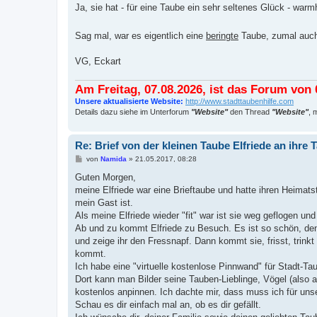
Ja, sie hat - für eine Taube ein sehr seltenes Glück - war
Sag mal, war es eigentlich eine
beringte
Taube, zumal auch
VG, Eckart
Am Freitag, 07.08.2026, ist das Forum von 0
Unsere aktualisierte Website:
http://www.stadttaubenhilfe.com
Details dazu siehe im Unterforum
"Website"
den Thread
"Website"
, 
Re: Brief von der kleinen Taube Elfriede an ihr
B
von
Namida
»
21.05.2017, 08:28
e
i
Guten Morgen,
t
meine Elfriede war eine Brieftaube und hatte ihren Heimats
r
a
mein Gast ist.
g
Als meine Elfriede wieder "fit" war ist sie weg geflogen und
Ab und zu kommt Elfriede zu Besuch. Es ist so schön, de
und zeige ihr den Fressnapf. Dann kommt sie, frisst, trink
kommt.
Ich habe eine "virtuelle kostenlose Pinnwand" für Stadt-Ta
Dort kann man Bilder seine Tauben-Lieblinge, Vögel (also a
kostenlos anpinnen. Ich dachte mir, dass muss ich für un
Schau es dir einfach mal an, ob es dir gefällt.