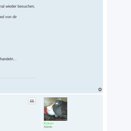
 mal wieder besuchen,
ed von dir
handeln...
N
a
c
h
o
b
e
n
Eckart
Admin