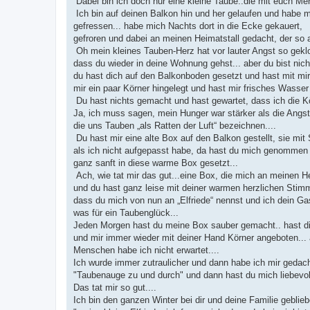
Dabei bin ich doch nur eine kleine Taube..die mit euch Men
Ich bin auf deinen Balkon hin und her gelaufen und habe 
gefressen... habe mich Nachts dort in die Ecke gekauert,
gefroren und dabei an meinen Heimatstall gedacht, der so 
Oh mein kleines Tauben-Herz hat vor lauter Angst so geklo
dass du wieder in deine Wohnung gehst... aber du bist nic
du hast dich auf den Balkonboden gesetzt und hast mit mir
mir ein paar Körner hingelegt und hast mir frisches Wasser h
Du hast nichts gemacht und hast gewartet, dass ich die Kö
Ja, ich muss sagen, mein Hunger war stärker als die Angs
die uns Tauben „als Ratten der Luft“ bezeichnen....
Du hast mir eine alte Box auf den Balkon gestellt, sie mit S
als ich nicht aufgepasst habe, da hast du mich genommen
ganz sanft in diese warme Box gesetzt...
Ach, wie tat mir das gut...eine Box, die mich an meinen Hei
und du hast ganz leise mit deiner warmen herzlichen Stimm
dass du mich von nun an „Elfriede“ nennst und ich dein Gas
was für ein Taubenglück...
Jeden Morgen hast du meine Box sauber gemacht.. hast di
und mir immer wieder mit deiner Hand Körner angeboten... 
Menschen habe ich nicht erwartet....
Ich wurde immer zutraulicher und dann habe ich mir gedacht.
"Taubenauge zu und durch" und dann hast du mich liebevoll
Das tat mir so gut....
Ich bin den ganzen Winter bei dir und deine Familie geblieb