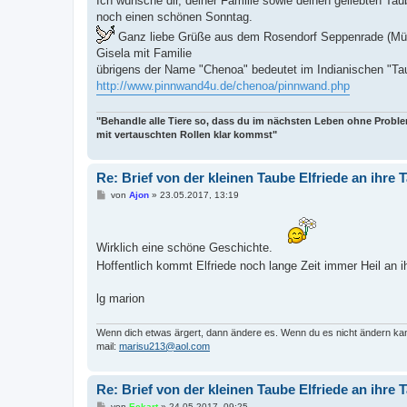
Ich wünsche dir, deiner Familie sowie deinen geliebten Ta
noch einen schönen Sonntag.
Ganz liebe Grüße aus dem Rosendorf Seppenrade (Mün
Gisela mit Familie
übrigens der Name "Chenoa" bedeutet im Indianischen "Ta
http://www.pinnwand4u.de/chenoa/pinnwand.php
"Behandle alle Tiere so, dass du im nächsten Leben ohne Probl
mit vertauschten Rollen klar kommst"
Re: Brief von der kleinen Taube Elfriede an ihr
B
von
Ajon
»
23.05.2017, 13:19
e
i
t
r
Wirklich eine schöne Geschichte.
a
g
Hoffentlich kommt Elfriede noch lange Zeit immer Heil an 
lg marion
Wenn dich etwas ärgert, dann ändere es. Wenn du es nicht ändern kann
mail:
marisu213@aol.com
Re: Brief von der kleinen Taube Elfriede an ihr
B
von
Eckart
»
24.05.2017, 09:25