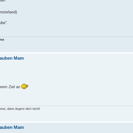
uben
sterland)
ube".
eme
e Tauben Mam
ihrem Ziel an
st, dann ärgere dich nicht!
e Tauben Mam