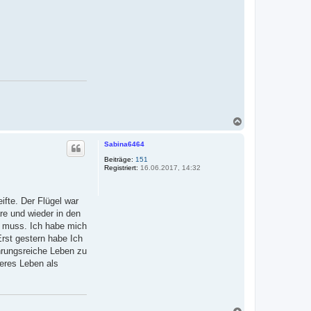
N
a
c
Sabina6464
h
o
Beiträge:
151
Registriert:
16.06.2017, 14:32
b
e
n
ifte. Der Flügel war
re und wieder in den
en muss. Ich habe mich
Erst gestern habe Ich
ehrungsreiche Leben zu
teres Leben als