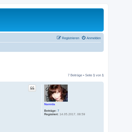
Registrieren
Anmelden
7 Beiträge • Seite
1
von
1
Namida
Beiträge:
7
Registriert:
14.05.2017, 08:59