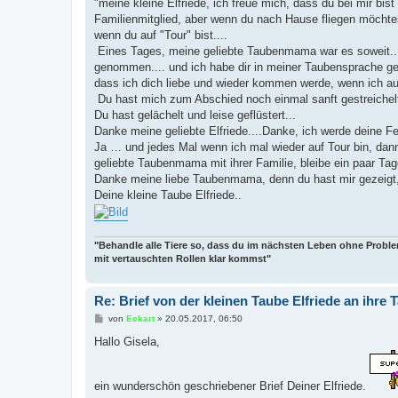
"meine kleine Elfriede, ich freue mich, dass du bei mir bist
Familienmitglied, aber wenn du nach Hause fliegen möchtes
wenn du auf "Tour" bist....
Eines Tages, meine geliebte Taubenmama war es soweit....
genommen.... und ich habe dir in meiner Taubensprache ge
dass ich dich liebe und wieder kommen werde, wenn ich auf
Du hast mich zum Abschied noch einmal sanft gestreichelt
Du hast gelächelt und leise geflüstert...
Danke meine geliebte Elfriede....Danke, ich werde deine Fed
Ja … und jedes Mal wenn ich mal wieder auf Tour bin, dan
geliebte Taubenmama mit ihrer Familie, bleibe ein paar Tage.
Danke meine liebe Taubenmama, denn du hast mir gezeigt,
Deine kleine Taube Elfriede..
"Behandle alle Tiere so, dass du im nächsten Leben ohne Probl
mit vertauschten Rollen klar kommst"
Re: Brief von der kleinen Taube Elfriede an ihr
B
von
Eckart
»
20.05.2017, 06:50
e
i
Hallo Gisela,
t
r
a
g
ein wunderschön geschriebener Brief Deiner Elfriede.