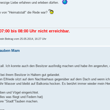
mherzige Liebe erfahren und erleben dürfen.
 von "Heimatstall" die Rede war?
7:00 bis 08:00 Uhr nicht erreichbar.
mein Beitrag vom 25.05.2014, 16:27 Uhr
e Tauben Mam
tall. Ich konnte auch den Besitzer ausfindig machen und habe ihn angerufen, d
 bei ihrem Besitzer in Haltern gut gelandet.
nn Elfriede sitzt auf dem Nachbarhaus gegenüber auf dem Dach und wenn ich 
t ihr Wasser und bleibt auf Balkonia hocken. Es berührt immer wieder mein He
uben und Vögel eingerichtet.
lles was fliegt und Federn hat)
sere "Stadt"Tauben machen.