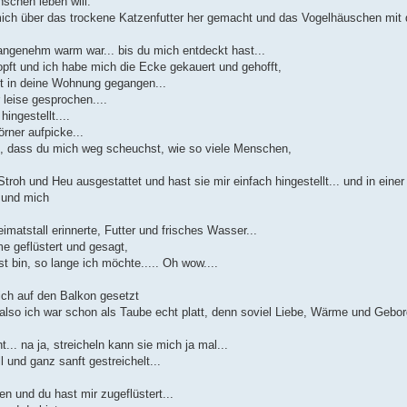
schen leben will.
mich über das trockene Katzenfutter her gemacht und das Vogelhäuschen mit d
angenehm warm war... bis du mich entdeckt hast...
pft und ich habe mich die Ecke gekauert und gehofft,
ht in deine Wohnung gegangen...
 leise gesprochen....
ingestellt....
rner aufpicke...
t, dass du mich weg scheuchst, wie so viele Menschen,
troh und Heu ausgestattet und hast sie mir einfach hingestellt... und in einer
 und mich
matstall erinnerte, Futter und frisches Wasser...
e geflüstert und gesagt,
t bin, so lange ich möchte..... Oh wow....
ch auf den Balkon gesetzt
also ich war schon als Taube echt platt, denn soviel Liebe, Wärme und Gebo
.. na ja, streicheln kann sie mich ja mal...
 und ganz sanft gestreichelt...
en und du hast mir zugeflüstert...