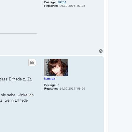
Beiträge:
18784
Registriert:
26.10.2005, 01:25
N
a
c
h
o
b
e
Namida
ass Elfriede z. Zt.
n
Beiträge:
7
Registriert:
14.05.2017, 08:59
sie sehe, winke ich
rz, wenn Elfriede