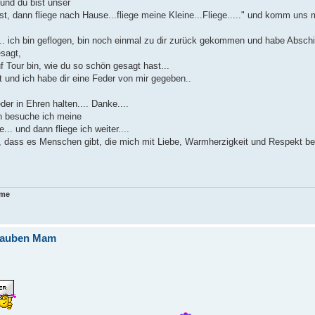
 und du bist unser
t, dann fliege nach Hause...fliege meine Kleine...Fliege....." und komm uns
 ich bin geflogen, bin noch einmal zu dir zurück gekommen und habe Abschi
sagt,
 Tour bin, wie du so schön gesagt hast...
 und ich habe dir eine Feder von mir gegeben..
er in Ehren halten.... Danke....
n besuche ich meine
.. und dann fliege ich weiter....
 dass es Menschen gibt, die mich mit Liebe, Warmherzigkeit und Respekt be
eme
e Tauben Mam