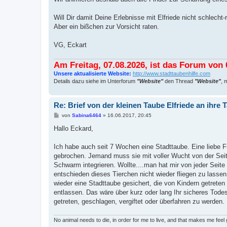
Will Dir damit Deine Erlebnisse mit Elfriede nicht schlecht-
Aber ein bißchen zur Vorsicht raten.
VG, Eckart
Am Freitag, 07.08.2026, ist das Forum von 0
Unsere aktualisierte Website:
http://www.stadttaubenhilfe.com
Details dazu siehe im Unterforum
"Website"
den Thread
"Website"
, 
Re: Brief von der kleinen Taube Elfriede an ihr
B
von
Sabina6464
»
16.06.2017, 20:45
e
i
Hallo Eckard,
t
r
a
Ich habe auch seit 7 Wochen eine Stadttaube. Eine liebe Fr
g
gebrochen. Jemand muss sie mit voller Wucht von der Seite
Schwarm integrieren. Wollte....man hat mir von jeder Seit
entschieden dieses Tierchen nicht wieder fliegen zu lasse
wieder eine Stadttaube gesichert, die von Kindern getreten
entlassen. Das wäre über kurz oder lang Ihr sicheres Todesu
getreten, geschlagen, vergiftet oder überfahren zu werden.
No animal needs to die, in order for me to live, and that makes me feel