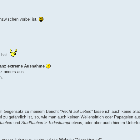
nzwischen vorbei ist.
 hat.
 ganz extreme Ausnahme
nz anders aus.
n.
 im Gegensatz zu meinem Bericht
"Recht auf Leben"
lasse ich auch keine Stad
viel zu gefährlich ist, so, wie man auch keinen Wellensittich oder Papageien a
ttauben
und
Stadttauben > Todeskampf
etwas, oder aber auch hier im Unterf
es neuen Zuhauses, siehe auf der Website
"Neue Heimat"
.