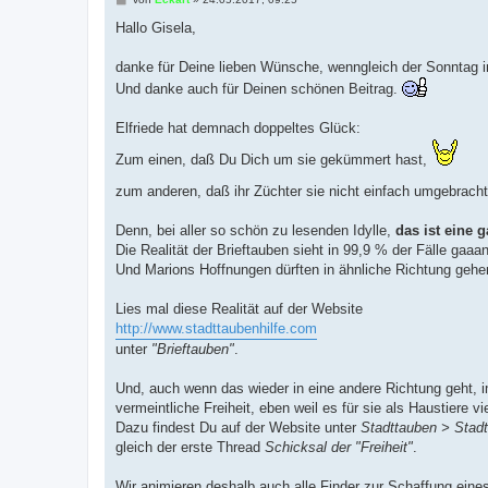
e
i
Hallo Gisela,
t
r
a
danke für Deine lieben Wünsche, wenngleich der Sonntag i
g
Und danke auch für Deinen schönen Beitrag.
Elfriede hat demnach doppeltes Glück:
Zum einen, daß Du Dich um sie gekümmert hast,
zum anderen, daß ihr Züchter sie nicht einfach umgebracht
Denn, bei aller so schön zu lesenden Idylle,
das ist eine
Die Realität der Brieftauben sieht in 99,9 % der Fälle gaaa
Und Marions Hoffnungen dürften in ähnliche Richtung gehe
Lies mal diese Realität auf der Website
http://www.stadttaubenhilfe.com
unter
"Brieftauben"
.
Und, auch wenn das wieder in eine andere Richtung geht,
vermeintliche Freiheit, eben weil es für sie als Haustiere 
Dazu findest Du auf der Website unter
Stadttauben > Stad
gleich der erste Thread
Schicksal der "Freiheit"
.
Wir animieren deshalb auch alle Finder zur Schaffung ein