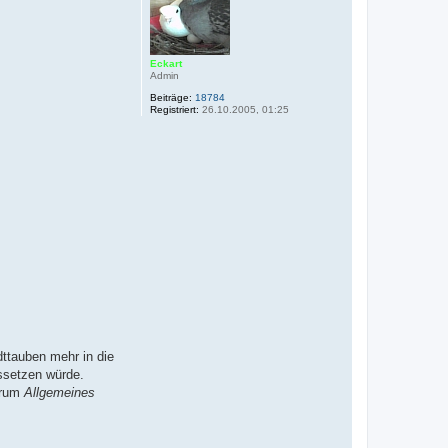
o
b
e
n
Eckart
Admin
Beiträge:
18784
Registriert:
26.10.2005, 01:25
ttauben mehr in die
ussetzen würde.
orum
Allgemeines