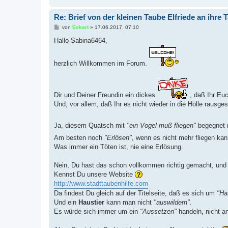
Re: Brief von der kleinen Taube Elfriede an ihr
B
von
Eckart
»
17.06.2017, 07:10
e
i
Hallo Sabina6464,
t
r
a
herzlich Willkommen im Forum.
g
Dir und Deiner Freundin ein dickes
, daß Ihr Eu
Und, vor allem, daß Ihr es nicht wieder in die Hölle rausges
Ja, diesem Quatsch mit
"ein Vogel muß fliegen"
begegnet 
Am besten noch
"Erlösen"
, wenn es nicht mehr fliegen ka
Was immer ein Töten ist, nie eine Erlösung.
Nein, Du hast das schon vollkommen richtig gemacht, und 
Kennst Du unsere Website
http://www.stadttaubenhilfe.com
Da findest Du gleich auf der Titelseite, daß es sich um
"Ha
Und ein
Haustier
kann man nicht
"auswildern"
.
Es würde sich immer um ein
"Aussetzen"
handeln, nicht a