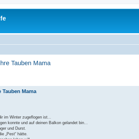
fe
n ihre Tauben Mama
hre Tauben Mama
dir im Winter zugeflogen ist...
gen konnte und auf deinen Balkon gelandet bin...
nger und Durst.
ie „Pest“ hätte.