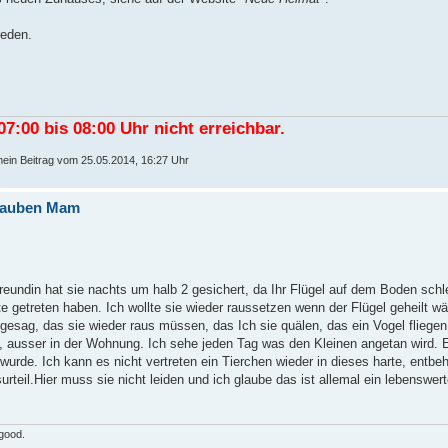
reden.
7:00 bis 08:00 Uhr nicht erreichbar.
mein Beitrag vom 25.05.2014, 16:27 Uhr
e Tauben Mam
eundin hat sie nachts um halb 2 gesichert, da Ihr Flügel auf dem Boden schle
 getreten haben. Ich wollte sie wieder raussetzen wenn der Flügel geheilt wä
e gesag, das sie wieder raus müssen, das Ich sie quälen, das ein Vogel flieg
n, ausser in der Wohnung. Ich sehe jeden Tag was den Kleinen angetan wird. 
 wurde. Ich kann es nicht vertreten ein Tierchen wieder in dieses harte, entb
rteil.Hier muss sie nicht leiden und ich glaube​ das ist allemal ein lebenswer
 good.