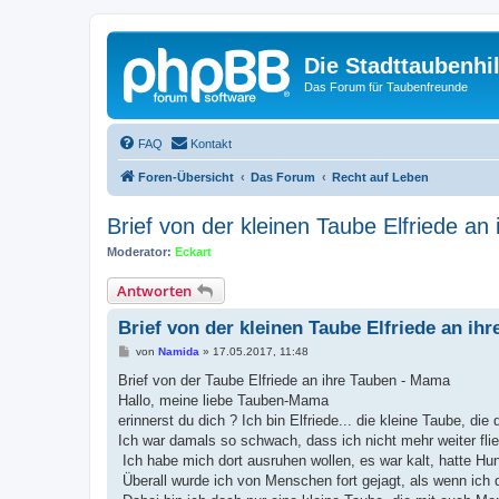
Die Stadttaubenhil
Das Forum für Taubenfreunde
FAQ
Kontakt
Foren-Übersicht
Das Forum
Recht auf Leben
Brief von der kleinen Taube Elfriede a
Moderator:
Eckart
Antworten
Brief von der kleinen Taube Elfriede an i
B
von
Namida
»
17.05.2017, 11:48
e
i
Brief von der Taube Elfriede an ihre Tauben - Mama
t
Hallo, meine liebe Tauben-Mama
r
a
erinnerst du dich ? Ich bin Elfriede... die kleine Taube, die 
g
Ich war damals so schwach, dass ich nicht mehr weiter flie
Ich habe mich dort ausruhen wollen, es war kalt, hatte Hu
Überall wurde ich von Menschen fort gejagt, als wenn ich d